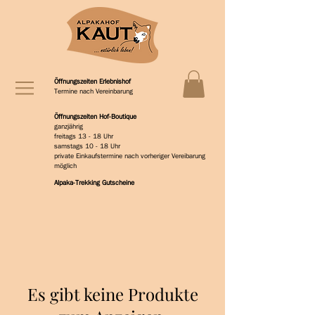
Öffnungszeiten Erlebnishof
Termine nach Vereinbarung
Öffnungszeiten Hof-Boutique
ganzjährig
freitags 13 - 18 Uhr
samstags 10 - 18 Uhr
private Einkaufstermine nach vorheriger Vereibarung
möglich
Alpaka-Trekking Gutscheine
Es gibt keine Produkte