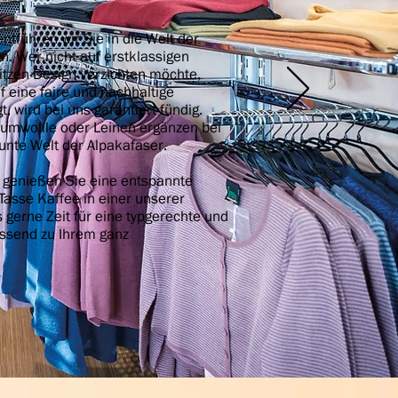
entführen wir Sie in die Welt der
en. Wer nicht auf erstklassigen
itzen Design verzichten möchte,
f eine faire und nachhaltige
, wird bei uns garantiert fündig.
umwollle oder Leinen ergänzen bei
bunte Welt der Alpakafaser.
genießen Sie eine entspannte
Tasse Kaffee in einer unserer
 gerne Zeit für eine typgerechte und
assend zu Ihrem ganz