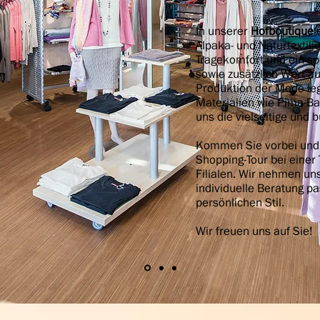
In unserer
Hofboutique
Alpaka- und Naturtextili
Tragekomfort und ein sp
sowie zusätzlich Wert au
Produktion der Mode legt
Materialien wie Pima-Ba
uns die vielseitige und 
Kommen Sie vorbei und 
Shopping-Tour bei einer 
Filialen. Wir nehmen uns
individuelle Beratung p
persönlichen Stil.
Wir freuen uns auf Sie!