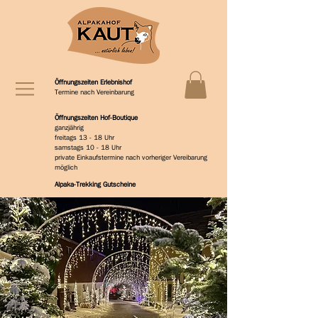
Öffnungszeiten Erlebnishof
Termine nach Vereinbarung
Öffnungszeiten Hof-Boutique
ganzjährig
freitags 13 - 18 Uhr
samstags 10 - 18 Uhr
private Einkaufstermine nach vorheriger Vereibarung
möglich
Alpaka-Trekking Gutscheine