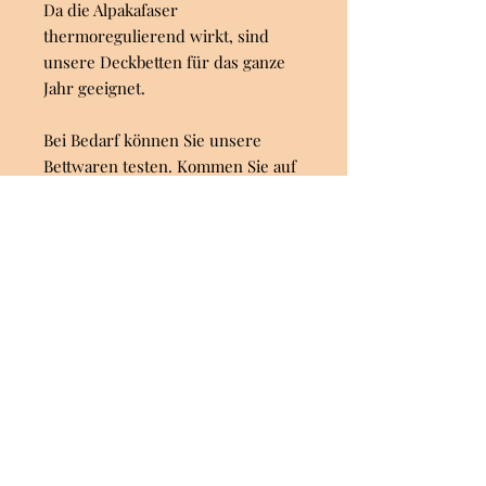
Da die Alpakafaser
thermoregulierend wirkt, sind
unsere Deckbetten für das ganze
Jahr geeignet.
Bei Bedarf können Sie unsere
Bettwaren testen. Kommen Sie auf
uns zu.
eingesteppt in kontrolliert
biologische Baumwolle
für Allergiker geeignet
frei von chemischen Zusätzen
bitte viel lüften, Handwäsche,
nicht chemisch reinigen
© 2026 by Alpakahof Kaut GbR
Impressum