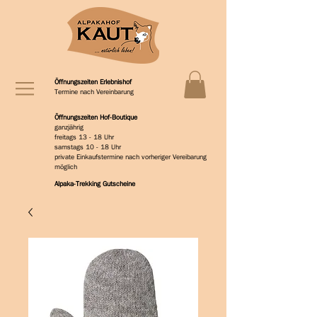
Öffnungszeiten Erlebnishof
Termine nach Vereinbarung
Öffnungszeiten Hof-Boutique
ganzjährig
freitags 13 - 18 Uhr
samstags 10 - 18 Uhr
private Einkaufstermine nach vorheriger Vereibarung
möglich
Alpaka-Trekking Gutscheine