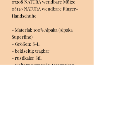
07208 NATURA wendbare Mütze
08129 NATURA wendbare Finger-
Handschuhe
- Material: 100% Alpaka (Alpaka
Superfine)
- Größen: S-L
- beidseitig tragbar
- rustikaler Stil
- weitere passende Accessoires
hier im Shop
Reines kostbares Alpaka hat sich
seinen festen Platz im Bereich
Luxus-Faser erworben und ist an
Weichheit, thermoisolatorischer
Kapazität und Leichtigkeit kaum zu
überbieten. Die Alpaka-Faser
besitzt so gut wie kein Lanolin,