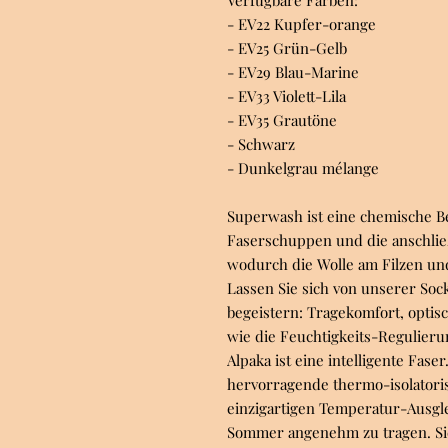
Verfügbare Farben:
- EV22 Kupfer-orange
- EV25 Grün-Gelb
- EV29 Blau-Marine
- EV33 Violett-Lila
- EV35 Grautöne
- Schwarz
- Dunkelgrau mélange
Superwash ist eine chemische B
Faserschuppen und die anschli
wodurch die Wolle am Filzen un
Lassen Sie sich von unserer Soc
begeistern: Tragekomfort, optis
wie die Feuchtigkeits-Regulieru
Alpaka ist eine intelligente Faser
hervorragende thermo-isolatori
einzigartigen Temperatur-Ausgle
Sommer angenehm zu tragen. Sie 