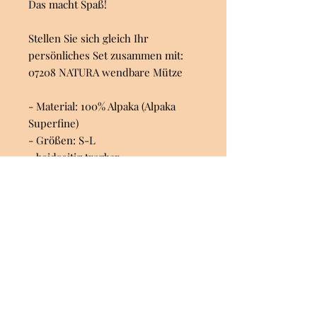
Das macht Spaß!
Stellen Sie sich gleich Ihr
persönliches Set zusammen mit:
07208 NATURA wendbare Mütze
- Material: 100% Alpaka (Alpaka
Superfine)
- Größen: S-L
- beidseitig tragbar
- rustikaler Stil
- weitere passende Accessoires
hier im Shop
APU KUNTUR steht für nachhaltige
Strick-Mode aus den
firmeneigenen Produktonsstätten
in Cusco/Peru. Ausgereifte
farbenfrohe Designs und höchste