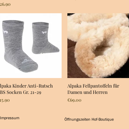
rice
26.90
Quick View
Quick View
lpaka Kinder Anti-Rutsch
Alpaka Fellpantoffeln für
BS Socken Gr. 21-29
Damen und Herren
rice
Price
15.90
€69.00
Impressum
Öffnungszeiten Hof-Boutique