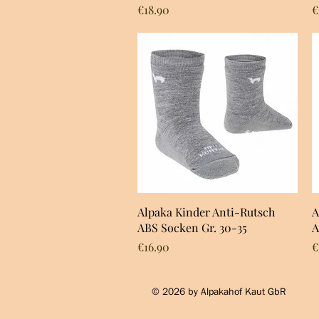
Price
P
€18.90
€
Quick View
Alpaka Kinder Anti-Rutsch
A
ABS Socken Gr. 30-35
A
Price
P
€16.90
€
© 2026 by Alpakahof Kaut GbR