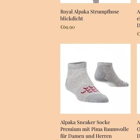
Quick View
Royal Alpaka Strumpfhose
A
blickdicht
e
D
Price
€69.90
P
€
Quick View
Alpaka Sneaker Socke
A
Premium mit Pima Baumwolle
O
für Damen und Herren
D