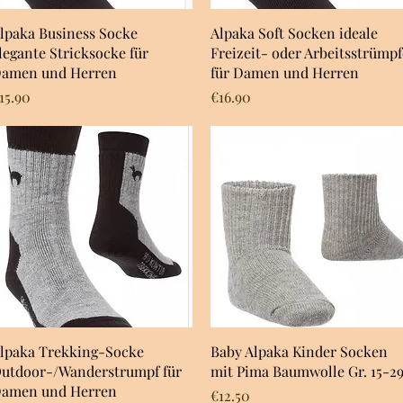
Quick View
Quick View
lpaka Business Socke
Alpaka Soft Socken ideale
legante Stricksocke für
Freizeit- oder Arbeitsstrümpf
amen und Herren
für Damen und Herren
rice
Price
15.90
€16.90
Quick View
Quick View
lpaka Trekking-Socke
Baby Alpaka Kinder Socken
utdoor-/Wanderstrumpf für
mit Pima Baumwolle Gr. 15-2
amen und Herren
Price
€12.50