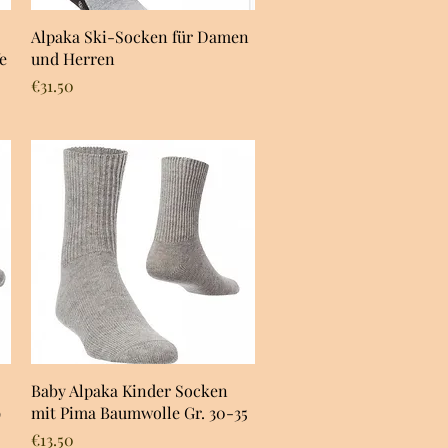
Quick View
Alpaka Ski-Socken für Damen
e
und Herren
Price
€31.50
Quick View
Baby Alpaka Kinder Socken
9
mit Pima Baumwolle Gr. 30-35
Price
€13.50