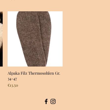
Quick View
Alpaka Filz Thermosohlen Gr.
34-47
Price
€13.50