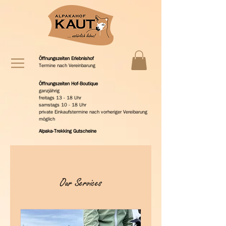
Öffnungszeiten Erlebnishof
Termine nach Vereinbarung
Öffnungszeiten Hof-Boutique
ganzjährig
freitags 13 - 18 Uhr
samstags 10 - 18 Uhr
private Einkaufstermine nach vorheriger Vereibarung
möglich
Alpaka-Trekking Gutscheine
Our Services