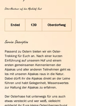
Oster-Abenteuer auf dem Alpakahof Kaut
39
euros
Ended
E
€39
Oberdorfweg
n
d
e
Service Description
d
Passend zu Ostern bieten wir ein Oster-
Trekking für Euch an. Nach einer kurzen
Einführung auf unserem Hof und einem
ersten gemeinsamen Kennenlernen der
Alpakas und aller anderen Teilnehmen geht es
los mit unseren Alpakas raus in die Natur.
Dabei dürft ihr die Alpakas direkt an der Leine
führen und habt Gelegenheit, Wissenswertes
zur Haltung der Alpakas zu erfahren.
Der Osterhase hat unterwegs für uns auch
etwas versteckt und wer weiß, vielleicht
entdeckt ihr Eure kleine Osterüberraschung